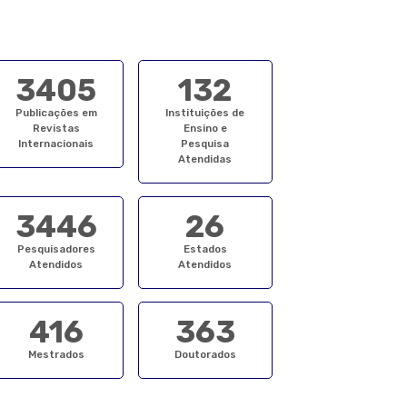
3405
132
Publicações em
Instituições de
Revistas
Ensino e
Internacionais
Pesquisa
Atendidas
3446
26
Pesquisadores
Estados
Atendidos
Atendidos
416
363
Mestrados
Doutorados