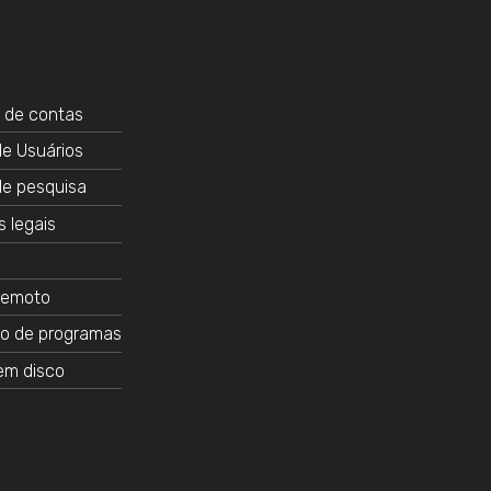
 de contas
e Usuários
de pesquisa
 legais
remoto
o de programas
em disco