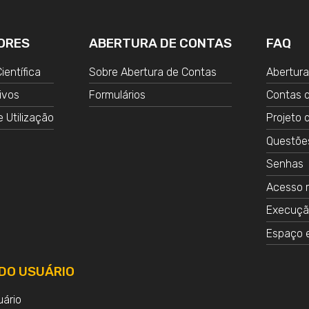
ORES
ABERTURA DE CONTAS
FAQ
ientífica
Sobre Abertura de Contas
Abertura
ivos
Formulários
Contas d
e Utilização
Projeto 
Questões
Senhas
Acesso 
Execuçã
Espaço 
DO USUÁRIO
uário