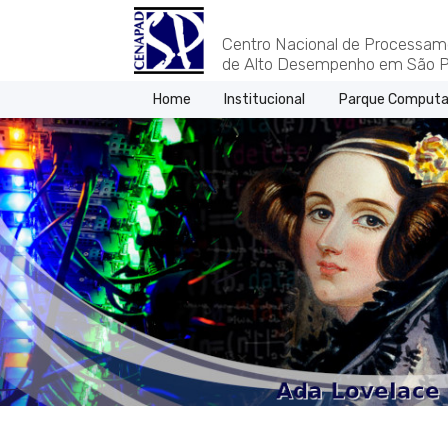
Centro Nacional de Processam
de Alto Desempenho em São P
Home
Institucional
Parque Computa