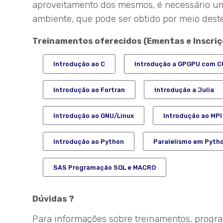
aproveitamento dos mesmos, é necessário u
ambiente, que pode ser obtido por meio des
Treinamentos oferecidos (Ementas e Inscriç
Introdução ao C
Introdução a GPGPU com 
Introdução ao Fortran
Introdução a Julia
Introdução ao GNU/Linux
Introdução ao MPI
Introdução ao Python
Paralelismo em Pyth
SAS Programação SQL e MACRO
Dúvidas ?
Para informações sobre treinamentos, progra