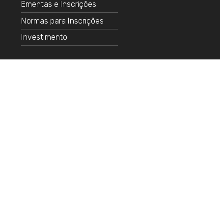
Ementas e Inscrições
Normas para Inscrições
Investimento
 de contas
e Usuários
de pesquisa
 legais