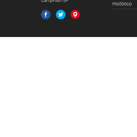
Campinas-SP
Histórico
INDICAD
Produção C
Projetos At
Histórico d