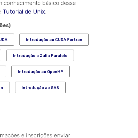
m conhecimento básico desse
te
Tutorial de Unix
.
ões)
CUDA
Introdução ao CUDA Fortran
Introdução a Julia Paralelo
Introdução ao OpenMP
on
Introdução ao SAS
mações e inscrições enviar