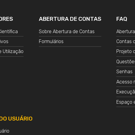
ORES
ABERTURA DE CONTAS
FAQ
ientífica
Sobre Abertura de Contas
Abertura
ivos
Formulários
Contas d
e Utilização
Projeto 
Questões
Senhas
Acesso 
Execuçã
Espaço 
DO USUÁRIO
uário