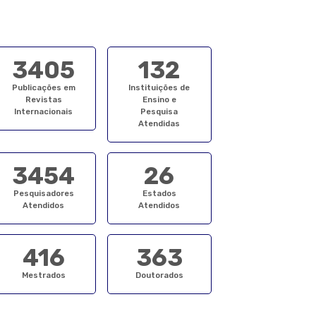
3405
132
Publicações em
Instituições de
Revistas
Ensino e
Internacionais
Pesquisa
Atendidas
3454
26
Pesquisadores
Estados
Atendidos
Atendidos
416
363
Mestrados
Doutorados