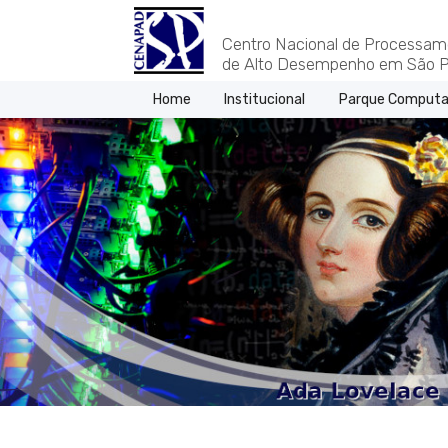
Centro Nacional de Processam
de Alto Desempenho em São P
Home
Institucional
Parque Computa