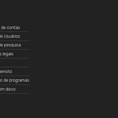
 de contas
e Usuários
de pesquisa
 legais
remoto
o de programas
em disco