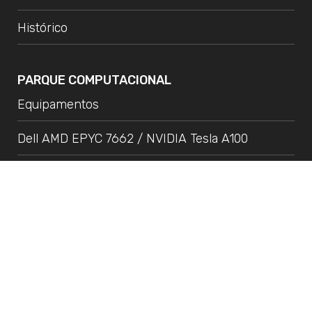
Histórico
PARQUE COMPUTACIONAL
Equipamentos
Dell AMD EPYC 7662 / NVIDIA Tesla A100
FINEP Projeto 0468-16
FAPESP Multiusuário
NOTÍCIAS
Trabalhos de Destaque